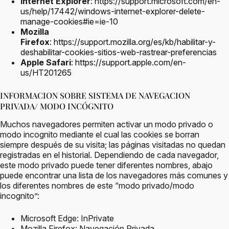
Internet Explorer
:
https://support.microsoft.com/en-
us/help/17442/windows-internet-explorer-delete-
manage-cookies#ie=ie-10
Mozilla
Firefox
:
https://support.mozilla.org/es/kb/habilitar-y-
deshabilitar-cookies-sitios-web-rastrear-preferencias
Apple Safari
:
https://support.apple.com/en-
us/HT201265
INFORMACION SOBRE SISTEMA DE NAVEGACION
PRIVADA/ MODO INCÓGNITO
Muchos navegadores permiten activar un modo privado o
modo incognito mediante el cual las cookies se borran
siempre después de su visita; las páginas visitadas no quedan
registradas en el historial. Dependiendo de cada navegador,
este modo privado puede tener diferentes nombres, abajo
puede encontrar una lista de los navegadores más comunes y
los diferentes nombres de este “modo privado/modo
incognito”:
Microsoft Edge: InPrivate
Mozilla Firefox: Navegación Privada