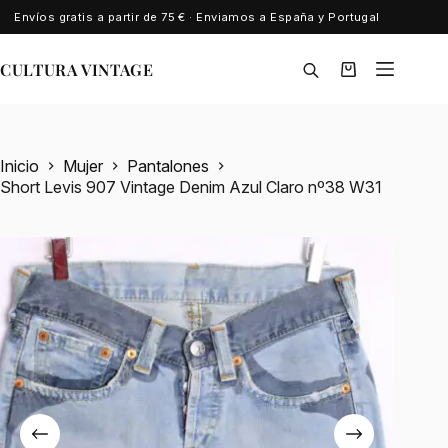
Saltar
Envíos gratis a partir de 75 € · Enviamos a España y Portugal
al
contenido
CULTURA VINTAGE
Carro
de
compra
Inicio
Mujer
Pantalones
Short Levis 907 Vintage Denim Azul Claro nº38 W31